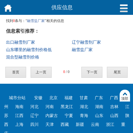
供应信息
找到
0
条与：“
融雪盐厂家
”相关的信息
信息索引推荐：
出口融雪剂厂家
辽宁融雪剂厂家
山东哪里的融雪剂价格低
融雪盐厂家
混合型融雪剂价格
0
/ 0
首页
上一页
下一页
尾页
城市分站
安徽
北京
福建
甘肃
广东
广西
贵
顶部
州
海南
河北
河南
黑龙江
湖北
湖南
吉林
江
苏
江西
辽宁
内蒙古
宁夏
青海
山东
山西
陕
西
上海
四川
天津
西藏
新疆
云南
浙江
重