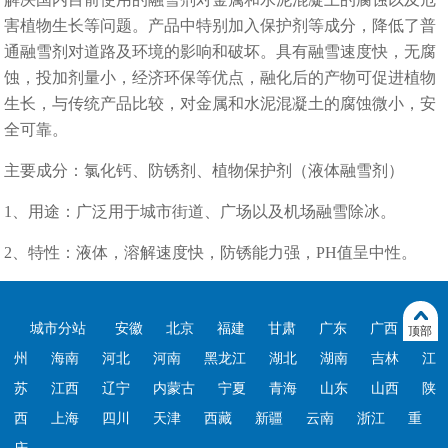
害植物生长等问题。产品中特别加入保护剂等成分，降低了普
通融雪剂对道路及环境的影响和破坏。具有融雪速度快，无腐
蚀，投加剂量小，经济环保等优点，融化后的产物可促进植物
生长，与传统产品比较，对金属和水泥混凝土的腐蚀微小，安
全可靠。
主要成分：氯化钙、防锈剂、植物保护剂（液体融雪剂）
1、用途：广泛用于城市街道、广场以及机场融雪除冰。
2、特性：液体，溶解速度快，防锈能力强，PH值呈中性。
城市分站
安徽
北京
福建
甘肃
广东
广西
贵
顶部
州
海南
河北
河南
黑龙江
湖北
湖南
吉林
江
苏
江西
辽宁
内蒙古
宁夏
青海
山东
山西
陕
西
上海
四川
天津
西藏
新疆
云南
浙江
重