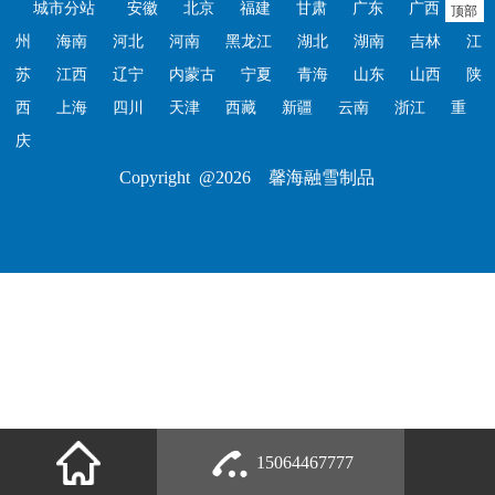
城市分站
安徽
北京
福建
甘肃
广东
广西
贵
顶部
州
海南
河北
河南
黑龙江
湖北
湖南
吉林
江
苏
江西
辽宁
内蒙古
宁夏
青海
山东
山西
陕
西
上海
四川
天津
西藏
新疆
云南
浙江
重
庆
Copyright @2026 馨海融雪制品
15064467777