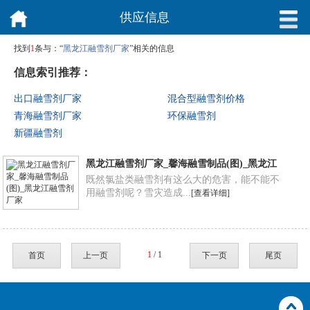
供应信息
找到
1
条与：“
黑龙江融雪剂厂家
”相关的信息
信息索引推荐：
出口融雪剂厂家
混合型融雪剂价格
青海融雪剂厂家
环保融雪剂
新疆融雪剂
黑龙江融雪剂厂家_馨海融雪制品(图)_黑龙江
融雪剂厂家
既然氯盐类融雪剂有这么大的危害，能不能不
用融雪剂呢？雪灾造成...
[查看详细]
1
/ 1
首页
上一页
下一页
尾页