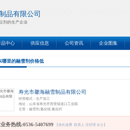
制品有限公司
尘剂的生产企业
产品中心
供应信息
公司资讯
企业图集
东哪里的融雪剂价格低
寿光市馨海融雪制品有限公司
经营模式：
生产加工
地址：
山东省寿光市营里镇道口工业园
主营：
融雪剂,氯化镁,氯化钙
业务热线:0536-5407699
【免长途费 联系人 庄经理 女士】