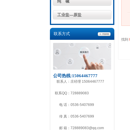
纯 碱
工业盐—原盐
联系方式
找到
公司热线:
15064467777
联系人：
庄经理 15064467777
联系QQ：
728889083
电 话：
0536-5407699
传 真：
0536-5407699
邮 箱：
728889083@qq.com